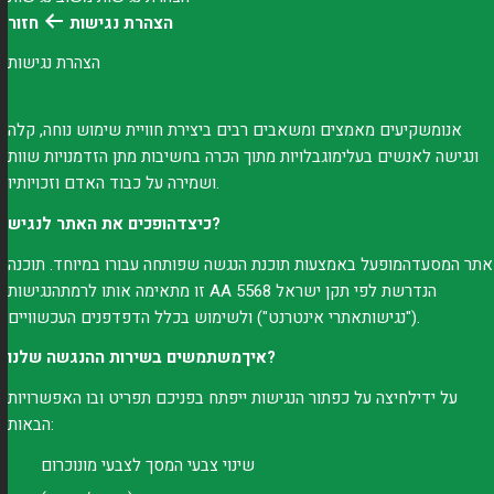
הצהרת נגישות
חזור
הצהרת נגישות
אנומשקיעים מאמצים ומשאבים רבים ביצירת חוויית שימוש נוחה, קלה
ונגישה לאנשים בעלימוגבלויות מתוך הכרה בחשיבות מתן הזדמנויות שוות
ושמירה על כבוד האדם וזכויותיו.
כיצדהופכים את האתר לנגיש?
אתר המסעדהמופעל באמצעות תוכנת הנגשה שפותחה עבורו במיוחד. תוכנה
זו מתאימה אותו לרמתהנגישות AA הנדרשת לפי תקן ישראל 5568
") ולשימוש בכלל הדפדפנים העכשוויים.
("
נגישותאתרי אינטרנט
איךמשתמשים בשירות ההנגשה שלנו?
על ידילחיצה על כפתור הנגישות ייפתח בפניכם תפריט ובו האפשרויות
הבאות:
שינוי צבעי המסך לצבעי מונוכרום