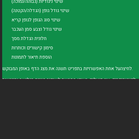
שינוי ניגודיות (גבוהה/נמוכה)
שינוי גודל גופן (הגדלה/הקטנה)
שינוי סוג הגופן לגופן קריא
שינוי גודל וצבע סמן העכבר
חלונית הגדלת מסך
סימון קישורים וכותרות
הוספת תיאור לתמונות
לחיצהעל אחת האפשרויות בתפריט תשנה את מצג הדף באופן המבוקש.
לקוחותיקרים, אנו פועלים באופן מתמשך לשיפור חוויית הגלישה והנגישות
באתר, ועם זאת ייתכןותיתקלו בדפים אשר טרם נמצא הפתרון להנגשתם.
נמשיך להשקיע באמצעים טכנולוגיים לשיפור הנגישות, ובינתיים אנו
מאחליםלכם שימוש נעים וקל באתר!
ההודעה נשלחה בהצלחה !
חזור
חזור
משוב נגישות
נתקלתם בבעיית נגישות? דווחו לנו